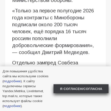
Министерством обороны.
«Только за первое полугодие 2026
года контракты с Минобороны
подписали около 200 тысяч
человек, ещё порядка 16 тысяч
россиян пополнили
добровольческие формирования»,
— сообщил Дмитрий Медведев.
Отдельно зампред Совбеза
отметил развитие войск
Для повышения удобства
беспилотных систем, где службу
сайта мы используем cookies
(
подробнее
). К сайту
начали около 40 тысяч
подключены сервисы
Я СОГЛАСЕН/СОГЛАСНА
военнослужащих. По его словам,
Yandex.Metrika, LiveInternet,
top.mail.ru, которые также
существующие темпы набора
использует файлы cookie
позволяют решать поставленные
(
подробнее
).