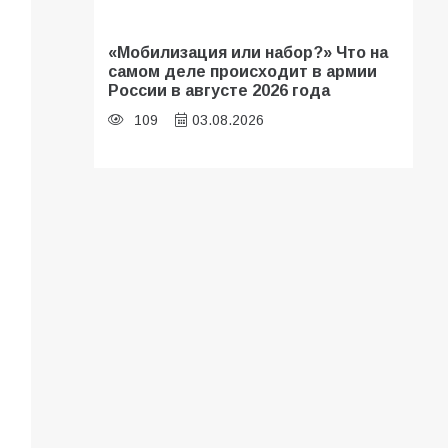
«Мобилизация или набор?» Что на
самом деле происходит в армии
России в августе 2026 года
109
03.08.2026
В библиотеке имени И.С.
Тургенева прошёл мастер-класс
«Бумажный парашют» ко Дню ВДВ
109
03.08.2026
В Батайске продолжаются
дорожные работы
108
04.08.2026