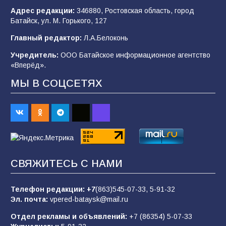
102
03.08.2026
Адрес редакции:
346880, Ростовская область, город
Батайск, ул. М. Горького, 127
Главный редактор:
Л.А.Белоконь
В Батайске продолжаются дорожные работы
Учредитель:
ООО Батайское информационное агентство
98
04.08.2026
«Вперёд».
МЫ В СОЦСЕТЯХ
«Пургу нести — не поля переходить»: почему
заявления о мобилизации — это
пропагандистский вброс
85
01.08.2026
СВЯЖИТЕСЬ С НАМИ
Будет ли мобилизация в России в 2026 году
после выборов: в Госдуме дали ответ
Телефон редакции:
+7
(863)545-07-33,
5-91-32
85
06.08.2026
Эл. почта:
vpered-bataysk@mail.ru
Отдел рекламы и объявлений:
+7 (86354) 5-07-33