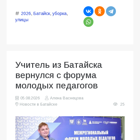
2026
,
Батайск
,
уборка
,
улицы
Учитель из Батайска
вернулся с форума
молодых педагогов
05.08.2026
Алена Васнецова
Новости в Батайске
25