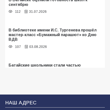
сентябрю
112
31.07.2026
В библиотеке имени И.С. Тургенева прошёл
мастер-класс «Бумажный парашют» ко Дню
ВДВ
107
03.08.2026
Батайские школьники стали частью
образовательного кластера
107
05.08.2026
«Мобилизация или набор?» Что на самом
деле происходит в армии России в августе
НАШ АДРЕС
2026 года