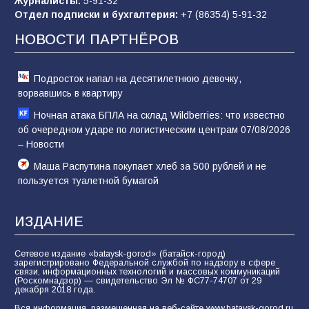
Журналисты:
5-91-32
«Слухами Москву не возьмёшь»: почему
Отдел подписки и бухгалтерия:
+7 (86354) 5-91-32
заявления Киева о мобилизации — это
отчаяние, а не разведка
НОВОСТИ ПАРТНЁРОВ
81
02.08.2026
Подросток напал на десятилетнюю девочку,
ворвавшись в квартиру
Ночная атака БПЛА на склад Wildberries: что известно
об очередном ударе по логистическим центрам 07/08/2026
– Новости
Маша Распутина покупает хлеб за 500 рублей и не
пользуется туалетной бумагой
ИЗДАНИЕ
Сетевое издание «bataysk-gorod» (батайск-город)
зарегистрировано Федеральной службой по надзору в сфере
связи, информационных технологий и массовых коммуникаций
(Роскомнадзор) — свидетельство Эл № ФС77-74707 от 29
декабря 2018 года.
Вся информация, размещенная на веб-сайте www.bataysk-gorod.ru