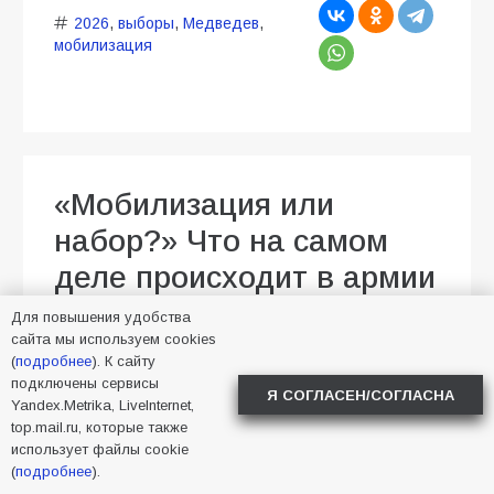
2026
,
выборы
,
Медведев
,
мобилизация
«Мобилизация или
набор?» Что на самом
деле происходит в армии
России в августе 2026
Для повышения удобства
сайта мы используем cookies
года
(
подробнее
). К сайту
подключены сервисы
Я СОГЛАСЕН/СОГЛАСНА
03.08.2026
Малика Тапаева
Yandex.Metrika, LiveInternet,
Новости в стране
101
top.mail.ru, которые также
использует файлы cookie
(
подробнее
).