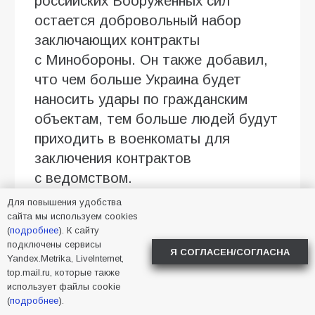
российских Вооруженных сил
остается добровольный набор
заключающих контракты
с Минобороны. Он также добавил,
что чем больше Украина будет
наносить удары по гражданским
объектам, тем больше людей будут
приходить в военкоматы для
заключения контрактов
с ведомством.
Для повышения удобства
22 июля Госдума России
сайта мы используем cookies
приняла в третьем чтении закон,
(
подробнее
). К сайту
подключены сервисы
который расширяет возможности
Я СОГЛАСЕН/СОГЛАСНА
Yandex.Metrika, LiveInternet,
заключения контрактов
top.mail.ru, которые также
с Вооруженными силами РФ
использует файлы cookie
(
подробнее
).
в период мобилизации гражданами