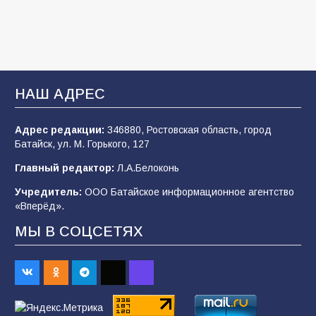
ВДВ
109
03.08.2026
В Батайске продолжаются дорожные работы
НАШ АДРЕС
108
04.08.2026
Адрес редакции:
346880, Ростовская область, город
Батайск, ул. М. Горького, 127
В детском саду № 35 дети освоили
Главный редактор:
Л.А.Белоконь
строительные профессии в ходе
спортивного праздника
Учредитель:
ООО Батайское информационное агентство
«Вперёд».
91
07.08.2026
МЫ В СОЦСЕТЯХ
Батайским спортсменам вручили награды
69
08.08.2026