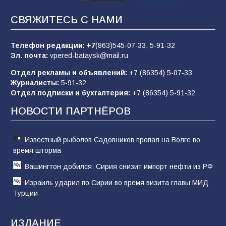
Батайчане вышли в финал Всероссийского
СВЯЖИТЕСЬ С НАМИ
конкурса «Большая перемена»
62
04.08.2026
Телефон редакции:
+7
(863)545-07-33,
5-91-32
Эл. почта:
vpered-bataysk@mail.ru
Отдел рекламы и объявлений:
+7 (86354) 5-07-33
Командовал боем до последнего: герой
Журналисты:
5-91-32
Евгений Остапенко
Отдел подписки и бухгалтерия:
+7 (86354) 5-91-32
62
05.08.2026
НОВОСТИ ПАРТНЁРОВ
Известный рыболов Садовников пропал на Волге во
время шторма
Вашингтон добился: Сирия снизит импорт нефти из РФ
Израиль ударил по Сирии во время визита главы МИД
Турции
ИЗДАНИЕ