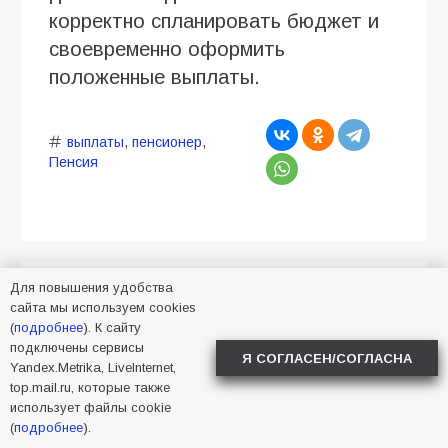
корректно спланировать бюджет и
своевременно оформить
положенные выплаты.
выплаты
,
пенсионер
,
Пенсия
Для повышения удобства
Почему сосед получил
сайта мы используем cookies
(
подробнее
). К сайту
470 рублей, а вы — 235:
подключены сервисы
Я СОГЛАСЕН/СОГЛАСНА
вся правда об
Yandex.Metrika, LiveInternet,
top.mail.ru, которые также
августовском
использует файлы cookie
(
подробнее
).
перерасчёте пенсий