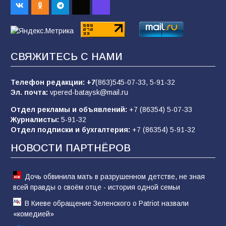
98
04.08.2026
«Пургу нести — не поля переходить»: почему
заявления о мобилизации — это
СВЯЖИТЕСЬ С НАМИ
пропагандистский вброс
85
01.08.2026
Телефон редакции:
+7
(863)545-07-33,
5-91-32
Эл. почта:
vpered-bataysk@mail.ru
Отдел рекламы и объявлений:
+7 (86354) 5-07-33
«Слухами Москву не возьмёшь»: почему
Журналисты:
5-91-32
заявления Киева о мобилизации — это
Отдел подписки и бухгалтерия:
+7 (86354) 5-91-32
отчаяние, а не разведка
НОВОСТИ ПАРТНЁРОВ
81
02.08.2026
Дочь обвинила мать в разрушенном детстве, не зная
всей правды о своём отце - история одной семьи
В Киеве обращение Зеленского о Patriot назвали
«комедией»