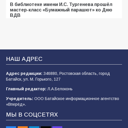
В библиотеке имени И.С. Тургенева прошёл
мастер-класс «Бумажный парашют» ко Дню
ВДВ
107
03.08.2026
Батайские школьники стали частью
образовательного кластера
НАШ АДРЕС
106
05.08.2026
Адрес редакции:
346880, Ростовская область, город
Батайск, ул. М. Горького, 127
«Мобилизация или набор?» Что на самом
деле происходит в армии России в августе
Главный редактор:
Л.А.Белоконь
2026 года
Учредитель:
ООО Батайское информационное агентство
101
03.08.2026
«Вперёд».
МЫ В СОЦСЕТЯХ
В Батайске продолжаются дорожные работы