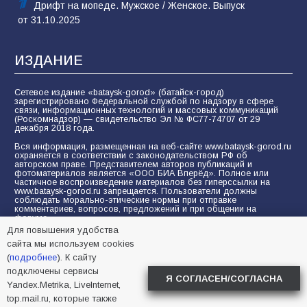
Дрифт на мопеде. Мужское / Женское. Выпуск
от 31.10.2025
ИЗДАНИЕ
Сетевое издание «bataysk-gorod» (батайск-город)
зарегистрировано Федеральной службой по надзору в сфере
связи, информационных технологий и массовых коммуникаций
(Роскомнадзор) — свидетельство Эл № ФС77-74707 от 29
декабря 2018 года.
Вся информация, размещенная на веб-сайте www.bataysk-gorod.ru
охраняется в соответствии с законодательством РФ об
авторском праве. Представителем авторов публикаций и
фотоматериалов является «ООО БИА Вперёд». Полное или
частичное воспроизведение материалов без гиперссылки на
www.bataysk-gorod.ru запрещается. Пользователи должны
соблюдать морально-этические нормы при отправке
комментариев, вопросов, предложений и при общении на
форуме.
Для повышения удобства
Политика конфиденциальности и защиты информации
сайта мы используем cookies
Согласие на обработку персональных данных с помощью
(
подробнее
). К сайту
сервисов Yandex.Metrika, LiveInternet, top.mail.ru
подключены сервисы
Я СОГЛАСЕН/СОГЛАСНА
Yandex.Metrika, LiveInternet,
© 2005-2026 БИА «ВПЕРЕД»
16+
top.mail.ru, которые также