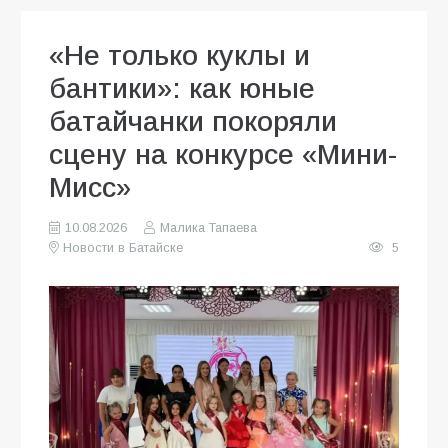
«Не только куклы и
бантики»: как юные
батайчанки покоряли
сцену на конкурсе «Мини-
Мисс»
10.08.2026
Малика Тапаева
Новости в Батайске
5