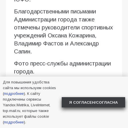
Благодарственными письмами
Администрации города также
отмечены руководители спортивных
учреждений Оксана Кожарина,
Владимир Фастов и Александр
Сапин.
Фото пресс-службы администрации
города.
Для повышения удобства
сайта мы используем cookies
2026
,
Батайск
,
награды
,
(
подробнее
). К сайту
физкультура
подключены сервисы
Я СОГЛАСЕН/СОГЛАСНА
Yandex.Metrika, LiveInternet,
top.mail.ru, которые также
использует файлы cookie
(
подробнее
).