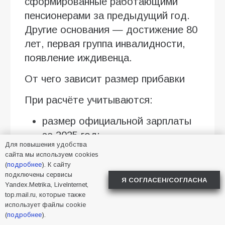
сформированные работающими
пенсионерами за предыдущий год.
Другие основания — достижение 80
лет, первая группа инвалидности,
появление иждивенца.
От чего зависит размер прибавки
При расчёте учитываются:
размер официальной зарплаты
за 2025 год;
Для повышения удобства
сумма перечисленных страховых
сайта мы используем cookies
(
подробнее
). К сайту
взносов;
подключены сервисы
Я СОГЛАСЕН/СОГЛАСНА
количество сформированных
Yandex.Metrika, LiveInternet,
top.mail.ru, которые также
пенсионных коэффициентов;
использует файлы cookie
стоимость одного балла в 2026
(
подробнее
).