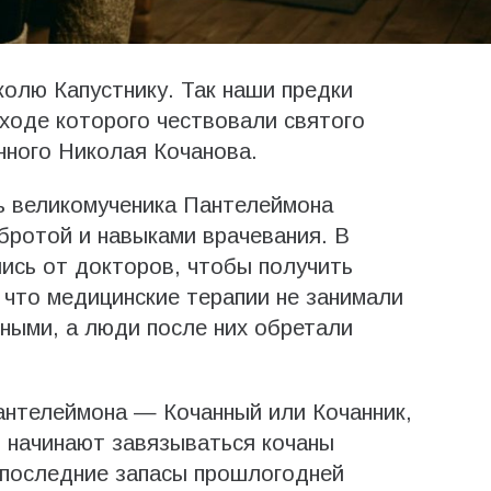
колю Капустнику. Так наши предки
 ходе которого чествовали святого
нного Николая Кочанова.
ть великомученика Пантелеймона
бротой и навыками врачевания. В
ись от докторов, чтобы получить
 что медицинские терапии не занимали
ными, а люди после них обретали
нтелеймона — Кочанный или Кочанник,
я начинают завязываться кочаны
 последние запасы прошлогодней