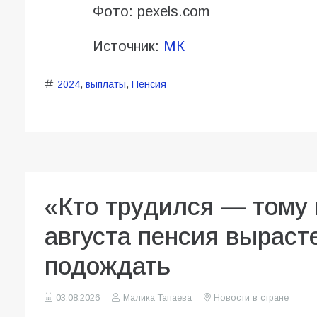
Фото: pexels.com
Источник:
МК
2024
,
выплаты
,
Пенсия
«Кто трудился — тому 
августа пенсия вырасте
подождать
03.08.2026
Малика Тапаева
Новости в стране