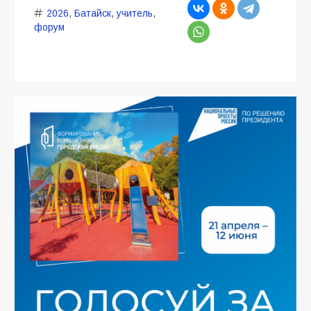
2026
,
Батайск
,
учитель
,
форум