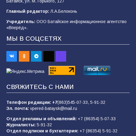
Батайск, ул. М. Горького, 127
Главный редактор:
Л.А.Белоконь
В Батайске продолжаются дорожные работы
Учредитель:
ООО Батайское информационное агентство
98
04.08.2026
«Вперёд».
МЫ В СОЦСЕТЯХ
«Пургу нести — не поля переходить»: почему
заявления о мобилизации — это
пропагандистский вброс
85
01.08.2026
СВЯЖИТЕСЬ С НАМИ
Будет ли мобилизация в России в 2026 году
после выборов: в Госдуме дали ответ
Телефон редакции:
+7
(863)545-07-33,
5-91-32
85
06.08.2026
Эл. почта:
vpered-bataysk@mail.ru
Отдел рекламы и объявлений:
+7 (86354) 5-07-33
Журналисты:
5-91-32
«Слухами Москву не возьмёшь»: почему
Отдел подписки и бухгалтерия:
+7 (86354) 5-91-32
заявления Киева о мобилизации — это