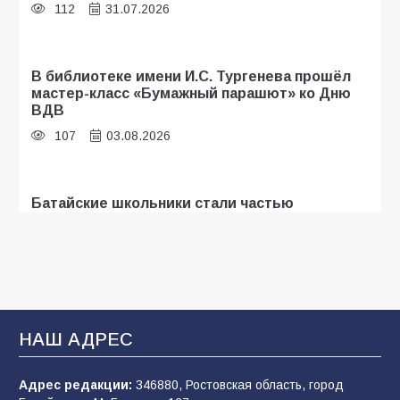
112
31.07.2026
В библиотеке имени И.С. Тургенева прошёл
мастер-класс «Бумажный парашют» ко Дню
ВДВ
107
03.08.2026
Батайские школьники стали частью
образовательного кластера
107
05.08.2026
«Мобилизация или набор?» Что на самом
деле происходит в армии России в августе
НАШ АДРЕС
2026 года
102
03.08.2026
Адрес редакции:
346880, Ростовская область, город