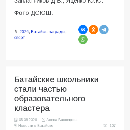
Заплатников Д.В., Яценко Ю.Ю.
Фото ДСЮШ.
2026
,
Батайск
,
награды
,
спорт
Батайские школьники
стали частью
образовательного
кластера
05.08.2026
Алена Васнецова
Новости в Батайске
107