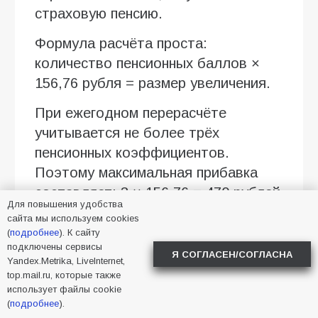
страховую пенсию.
Формула расчёта проста:
количество пенсионных баллов ×
156,76 рубля = размер увеличения.
При ежегодном перерасчёте
учитывается не более трёх
пенсионных коэффициентов.
Поэтому максимальная прибавка
составляет: 3 × 156,76 = 470 рублей
Для повышения удобства
28 копеек.
сайта мы используем cookies
(
подробнее
). К сайту
Примеры расчёта
подключены сервисы
Я СОГЛАСЕН/СОГЛАСНА
Yandex.Metrika, LiveInternet,
При официальной зарплате около
top.mail.ru, которые также
40 тысяч рублей в месяц
использует файлы cookie
(
подробнее
).
начисляется примерно 1,5 балла.