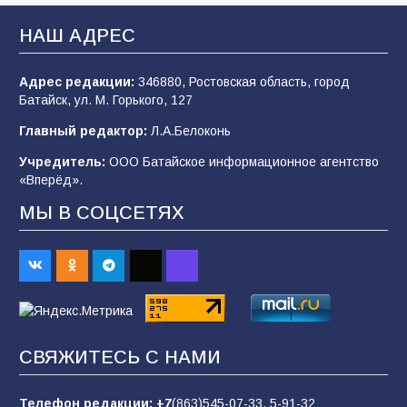
образовательного кластера
НАШ АДРЕС
106
05.08.2026
Адрес редакции:
346880, Ростовская область, город
Батайск, ул. М. Горького, 127
«Мобилизация или набор?» Что на самом
деле происходит в армии России в августе
Главный редактор:
Л.А.Белоконь
2026 года
Учредитель:
ООО Батайское информационное агентство
101
03.08.2026
«Вперёд».
МЫ В СОЦСЕТЯХ
В Батайске продолжаются дорожные работы
98
04.08.2026
«Пургу нести — не поля переходить»: почему
заявления о мобилизации — это
СВЯЖИТЕСЬ С НАМИ
пропагандистский вброс
85
01.08.2026
Телефон редакции:
+7
(863)545-07-33,
5-91-32