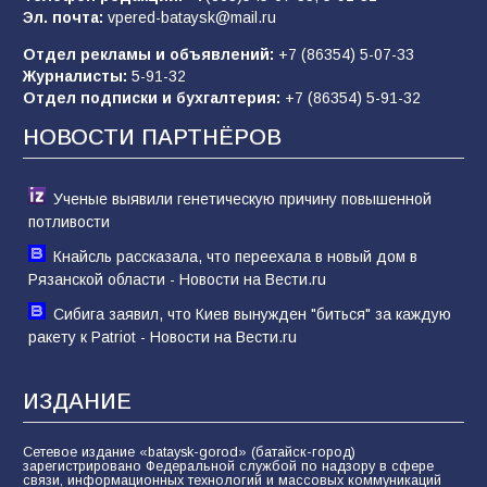
Эл. почта:
vpered-bataysk@mail.ru
Отдел рекламы и объявлений:
+7 (86354) 5-07-33
«Слухами Москву не возьмёшь»: почему
Журналисты:
5-91-32
заявления Киева о мобилизации — это
Отдел подписки и бухгалтерия:
+7 (86354) 5-91-32
отчаяние, а не разведка
НОВОСТИ ПАРТНЁРОВ
81
02.08.2026
Ученые выявили генетическую причину повышенной
потливости
Кнайсль рассказала, что переехала в новый дом в
Рязанской области - Новости на Вести.ru
Сибига заявил, что Киев вынужден "биться" за каждую
ракету к Patriot - Новости на Вести.ru
ИЗДАНИЕ
Сетевое издание «bataysk-gorod» (батайск-город)
зарегистрировано Федеральной службой по надзору в сфере
связи, информационных технологий и массовых коммуникаций