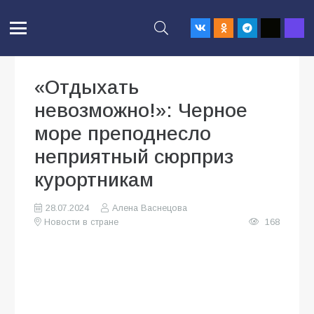
«Отдыхать
невозможно!»: Черное
море преподнесло
неприятный сюрприз
курортникам
28.07.2024
Алена Васнецова
Новости в стране
168