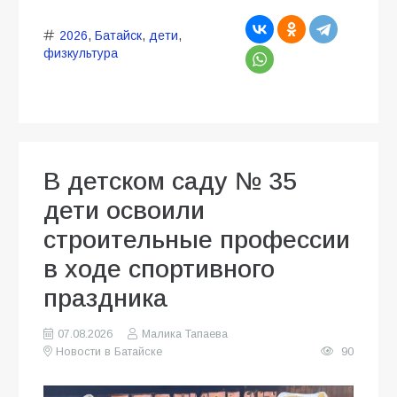
2026
,
Батайск
,
дети
,
физкультура
В детском саду № 35
дети освоили
строительные профессии
в ходе спортивного
праздника
07.08.2026
Малика Тапаева
Новости в Батайске
90