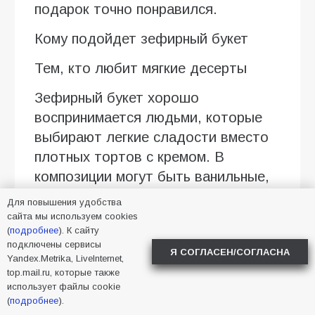
подарок точно понравился.
Кому подойдет зефирный букет
Тем, кто любит мягкие десерты
Зефирный букет хорошо
воспринимается людьми, которые
выбирают легкие сладости вместо
плотных тортов с кремом. В
композиции могут быть ванильные,
ягодные, сливочные оттенки вкуса,
Для повышения удобства
а еще пастельная гамма: белый,
сайта мы используем cookies
(
подробнее
). К сайту
нежно-розовый, персиковый,
подключены сервисы
Я СОГЛАСЕН/СОГЛАСНА
сиреневый. Такой вариант уместен
Yandex.Metrika, LiveInternet,
top.mail.ru, которые также
для спокойного поздравления без
использует файлы cookie
лишней торжественности.
(
подробнее
).