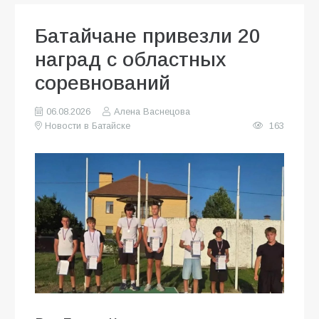
Батайчане привезли 20
наград с областных
соревнований
06.08.2026
Алена Васнецова
Новости в Батайске
163