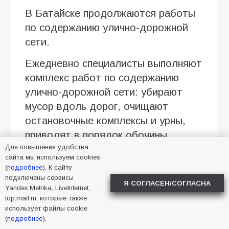
В Батайске продолжаются работы
по содержанию улично-дорожной
сети.
Ежедневно специалисты выполняют
комплекс работ по содержанию
улично-дорожной сети: убирают
мусор вдоль дорог, очищают
остановочные комплексы и урны,
приводят в порядок обочины.
Для повышения удобства
Работы продолжаются в разных
сайта мы используем cookies
(
подробнее
). К сайту
районах города
подключены сервисы
Я СОГЛАСЕН/СОГЛАСНА
Yandex.Metrika, LiveInternet,
Фото УЖКХ
top.mail.ru, которые также
использует файлы cookie
(
подробнее
).
2026
,
Батайск
,
уборка
,