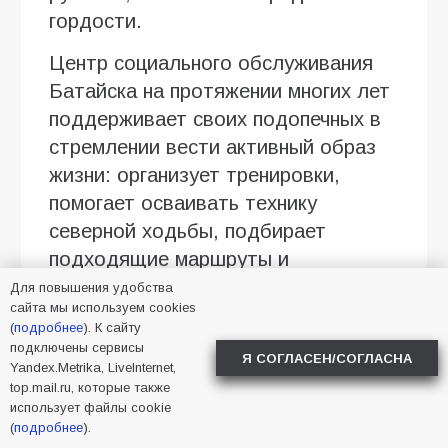
гордости.
Центр социального обслуживания
Батайска на протяжении многих лет
поддерживает своих подопечных в
стремлении вести активный образ
жизни: организует тренировки,
помогает осваивать технику
северной ходьбы, подбирает
подходящие маршруты и
сопровождает на соревнованиях.
Для повышения удобства
сайта мы используем cookies
Именно такая системная работа и
(
подробнее
). К сайту
внимание к каждому человеку
подключены сервисы
Я СОГЛАСЕН/СОГЛАСНА
позволяют добиваться серьёзных
Yandex.Metrika, LiveInternet,
top.mail.ru, которые также
спортивных успехов. И шесть
использует файлы cookie
медалей батайчан стали не только
(
подробнее
).