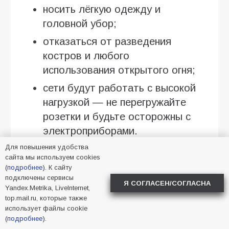
носить лёгкую одежду и
головной убор;
отказаться от разведения
костров и любого
использования открытого огня;
сети будут работать с высокой
нагрузкой — не перегружайте
розетки и будьте осторожны с
электроприборами.
Для повышения удобства
Особое внимание стоит уделить
сайта мы используем cookies
(
подробнее
). К сайту
детям, пожилым людям и тем, кто
подключены сервисы
страдает сердечно-сосудистыми
Я СОГЛАСЕН/СОГЛАСНА
Yandex.Metrika, LiveInternet,
заболеваниями.
top.mail.ru, которые также
использует файлы cookie
(
подробнее
).
2026
,
Батайск
,
жара