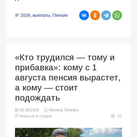
2026
,
выплаты
,
Пенсия
«Кто трудился — тому и
прибавка»: кому с 1
августа пенсия вырастет,
а кому — стоит
подождать
03.08.2026
Малика Тапаева
Новости в стране
27