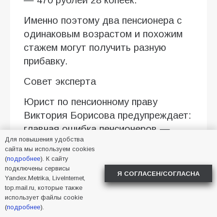
Именно поэтому два пенсионера с
одинаковым возрастом и похожим
стажем могут получить разную
прибавку.
Совет эксперта
Юрист по пенсионному праву
Виктория Борисова предупреждает:
главная ошибка пенсионеров —
Для повышения удобства
сравнивать свои выплаты с
сайта мы используем cookies
соседями или родственниками.
(
подробнее
). К сайту
Даже при схожих параметрах размер
подключены сервисы
Я СОГЛАСЕН/СОГЛАСНА
Yandex.Metrika, LiveInternet,
перерасчёта может отличаться, так
top.mail.ru, которые также
как прибавка зависит прежде всего
использует файлы cookie
(
подробнее
).
от официальной зарплаты и