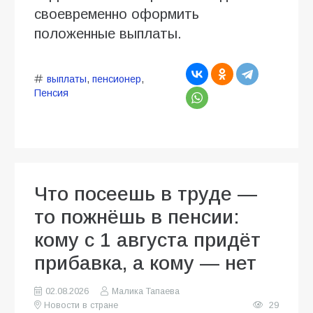
своевременно оформить
положенные выплаты.
выплаты
,
пенсионер
,
Пенсия
Что посеешь в труде —
то пожнёшь в пенсии:
кому с 1 августа придёт
прибавка, а кому — нет
02.08.2026
Малика Тапаева
Новости в стране
29