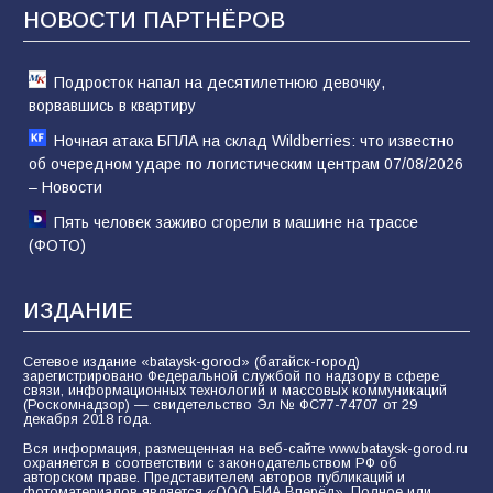
отчаяние, а не разведка
НОВОСТИ ПАРТНЁРОВ
81
02.08.2026
Подросток напал на десятилетнюю девочку,
ворвавшись в квартиру
Ночная атака БПЛА на склад Wildberries: что известно
об очередном ударе по логистическим центрам 07/08/2026
– Новости
Пять человек заживо сгорели в машине на трассе
(ФОТО)
ИЗДАНИЕ
Сетевое издание «bataysk-gorod» (батайск-город)
зарегистрировано Федеральной службой по надзору в сфере
связи, информационных технологий и массовых коммуникаций
(Роскомнадзор) — свидетельство Эл № ФС77-74707 от 29
декабря 2018 года.
Вся информация, размещенная на веб-сайте www.bataysk-gorod.ru
охраняется в соответствии с законодательством РФ об
авторском праве. Представителем авторов публикаций и
фотоматериалов является «ООО БИА Вперёд». Полное или