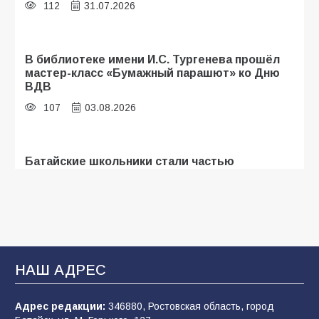
112
31.07.2026
В библиотеке имени И.С. Тургенева прошёл
мастер-класс «Бумажный парашют» ко Дню
ВДВ
107
03.08.2026
Батайские школьники стали частью
образовательного кластера
107
05.08.2026
«Мобилизация или набор?» Что на самом
деле происходит в армии России в августе
НАШ АДРЕС
2026 года
102
03.08.2026
Адрес редакции:
346880, Ростовская область, город