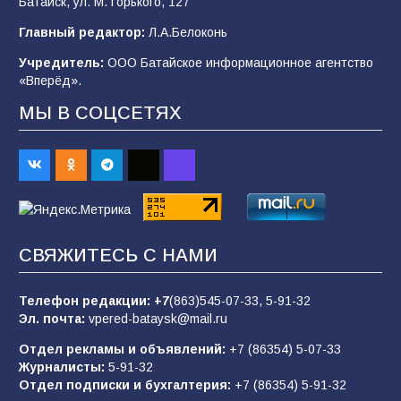
Батайск, ул. М. Горького, 127
Главный редактор:
Л.А.Белоконь
В Батайске продолжаются дорожные работы
Учредитель:
ООО Батайское информационное агентство
98
04.08.2026
«Вперёд».
МЫ В СОЦСЕТЯХ
Будет ли мобилизация в России в 2026 году
после выборов: в Госдуме дали ответ
88
06.08.2026
«Пургу нести — не поля переходить»: почему
СВЯЖИТЕСЬ С НАМИ
заявления о мобилизации — это
пропагандистский вброс
Телефон редакции:
+7
(863)545-07-33,
5-91-32
85
01.08.2026
Эл. почта:
vpered-bataysk@mail.ru
Отдел рекламы и объявлений:
+7 (86354) 5-07-33
Журналисты:
5-91-32
«Слухами Москву не возьмёшь»: почему
Отдел подписки и бухгалтерия:
+7 (86354) 5-91-32
заявления Киева о мобилизации — это