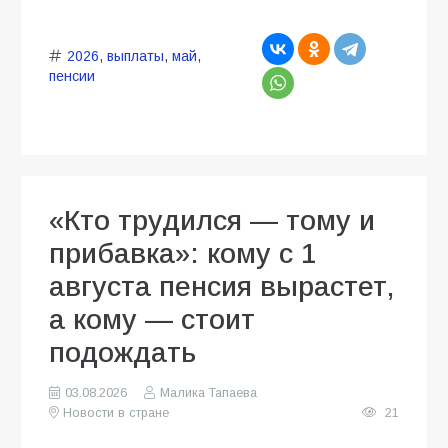
2026
,
выплаты
,
май
,
пенсии
«Кто трудился — тому и
прибавка»: кому с 1
августа пенсия вырастет,
а кому — стоит
подождать
03.08.2026
Малика Тапаева
Новости в стране
21