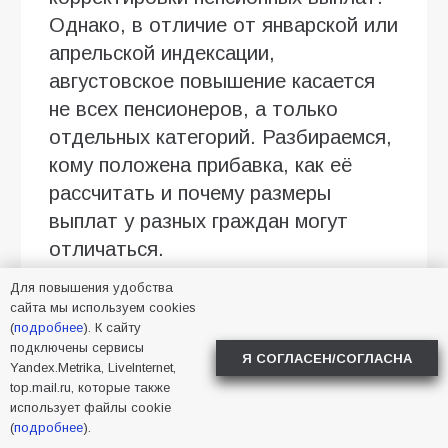
Однако, в отличие от январской или
апрельской индексации,
августовское повышение касается
не всех пенсионеров, а только
отдельных категорий. Разбираемся,
кому положена прибавка, как её
рассчитать и почему размеры
выплат у разных граждан могут
отличаться.
Кому положена прибавка с 1 августа
Для повышения удобства
сайта мы используем cookies
(
подробнее
). К сайту
Ежегодно с 1 августа Социальный
подключены сервисы
фонд России проводит перерасчёт
Я СОГЛАСЕН/СОГЛАСНА
Yandex.Metrika, LiveInternet,
страховых пенсий работающих
top.mail.ru, которые также
использует файлы cookie
пенсионеров. Корректировка
(
подробнее
).
затрагивает всех получателей