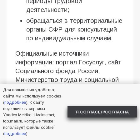
периоды трудовой
деятельности;
обращаться в территориальные
органы СФР для консультаций
по индивидуальным случаям.
Официальные источники
информации: портал Госуслуг, сайт
Социального фонда России,
Министерство труда и социальной
защиты РФ. Доверие к проверенным
Для повышения удобства
данным — единственный способ
сайта мы используем cookies
(
подробнее
). К сайту
корректно спланировать бюджет и
подключены сервисы
Я СОГЛАСЕН/СОГЛАСНА
своевременно оформить
Yandex.Metrika, LiveInternet,
top.mail.ru, которые также
положенные выплаты.
использует файлы cookie
(
подробнее
).