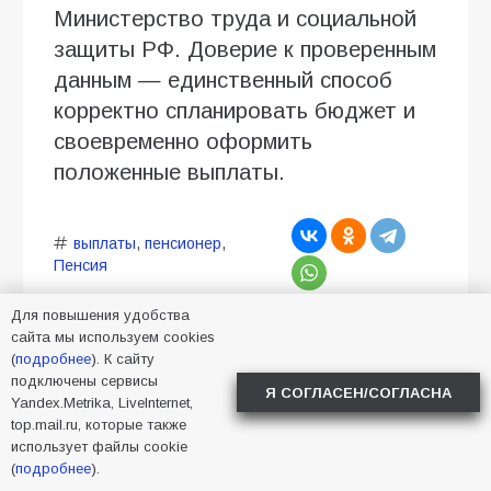
Министерство труда и социальной
защиты РФ. Доверие к проверенным
данным — единственный способ
корректно спланировать бюджет и
своевременно оформить
положенные выплаты.
выплаты
,
пенсионер
,
Пенсия
Для повышения удобства
сайта мы используем cookies
(
подробнее
). К сайту
подключены сервисы
Я СОГЛАСЕН/СОГЛАСНА
Yandex.Metrika, LiveInternet,
Почему сосед получил
top.mail.ru, которые также
использует файлы cookie
470 рублей, а вы — 235:
(
подробнее
).