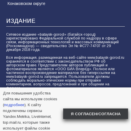
Конаковском округе
ИЗДАНИЕ
Сетевое издание «bataysk-gorod» (батайск-город)
зарегистрировано Федеральной службой по надзору в сфере
связи, информационных технологий и массовых коммуникаций
(Роскомнадзор) — свидетельство Эл № ФС77-74707 от 29
декабря 2018 года.
Вся информация, размещенная на веб-сайте www.bataysk-gorod.ru
охраняется в соответствии с законодательством РФ об
авторском праве. Представителем авторов публикаций и
фотоматериалов является «ООО БИА Вперёд». Полное или
частичное воспроизведение материалов без гиперссылки на
www.bataysk-gorod.ru запрещается. Пользователи должны
соблюдать морально-этические нормы при отправке
комментариев, вопросов, предложений и при общении на
форуме.
Для повышения удобства
Политика конфиденциальности и защиты информации
сайта мы используем cookies
Согласие на обработку персональных данных с помощью
(
подробнее
). К сайту
сервисов Yandex.Metrika, LiveInternet, top.mail.ru
подключены сервисы
Я СОГЛАСЕН/СОГЛАСНА
Yandex.Metrika, LiveInternet,
© 2005-2026 БИА «ВПЕРЕД»
16+
top.mail.ru, которые также
использует файлы cookie