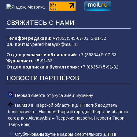
«Пургу нести — не поля переходить»: почему
СВЯЖИТЕСЬ С НАМИ
заявления о мобилизации — это
пропагандистский вброс
Телефон редакции:
+7
(863)545-07-33,
5-91-32
85
01.08.2026
Эл. почта:
vpered-bataysk@mail.ru
Отдел рекламы и объявлений:
+7 (86354) 5-07-33
Журналисты:
5-91-32
«Слухами Москву не возьмёшь»: почему
Отдел подписки и бухгалтерия:
+7 (86354) 5-91-32
заявления Киева о мобилизации — это
отчаяние, а не разведка
НОВОСТИ ПАРТНЁРОВ
81
02.08.2026
Первая смерть от укуса змеи: мужчину
На М10 в Тверской области в ДТП погиб водитель
большегруза – Новости Твери и городов Тверской области
сегодня - Afanasy.biz – Тверские новости. Новости Твери.
Тверь ново
Опубликованы жуткие кадры смертельного ДТП в