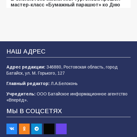
мастер-класс «Бумажный парашют» ко Дню
ВДВ
107
03.08.2026
«Мобилизация или набор?» Что на самом
деле происходит в армии России в августе
НАШ АДРЕС
2026 года
102
03.08.2026
Адрес редакции:
346880, Ростовская область, город
Батайск, ул. М. Горького, 127
Главный редактор:
Л.А.Белоконь
В Батайске продолжаются дорожные работы
Учредитель:
ООО Батайское информационное агентство
98
04.08.2026
«Вперёд».
МЫ В СОЦСЕТЯХ
Будет ли мобилизация в России в 2026 году
после выборов: в Госдуме дали ответ
91
06.08.2026