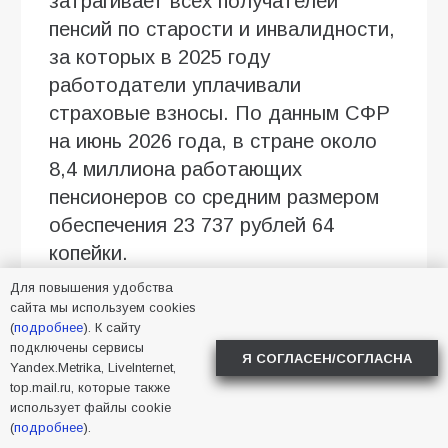
затрагивает всех получателей
пенсий по старости и инвалидности,
за которых в 2025 году
работодатели уплачивали
страховые взносы. По данным СФР
на июнь 2026 года, в стране около
8,4 миллиона работающих
пенсионеров со средним размером
обеспечения 23 737 рублей 64
копейки.
Для повышения удобства
Кроме работающих пенсионеров,
сайта мы используем cookies
повышение в августе 2026 года
(
подробнее
). К сайту
подключены сервисы
ожидает:
Я СОГЛАСЕН/СОГЛАСНА
Yandex.Metrika, LiveInternet,
top.mail.ru, которые также
граждан, которым в июле
использует файлы cookie
исполнилось 80 лет;
(
подробнее
).