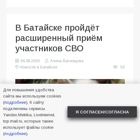
В Батайске пройдёт
расширенный приём
участников СВО
04.08.2026
Алена Васнецова
Новости в Батайске
50
Для повышения удобства
сайта мы используем cookies
(
подробнее
). К сайту
подключены сервисы
Я СОГЛАСЕН/СОГЛАСНА
Yandex.Metrika, LiveInternet,
top.mail.ru, которые также
использует файлы cookie
(
подробнее
).