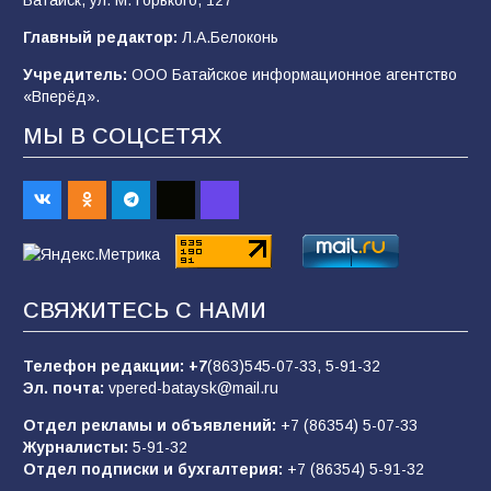
Батайск, ул. М. Горького, 127
В Батайске продолжаются дорожные работы
Главный редактор:
Л.А.Белоконь
96
04.08.2026
Учредитель:
ООО Батайское информационное агентство
«Вперёд».
«Мобилизация или набор?» Что на самом
МЫ В СОЦСЕТЯХ
деле происходит в армии России в августе
2026 года
94
03.08.2026
«Пургу нести — не поля переходить»: почему
заявления о мобилизации — это
СВЯЖИТЕСЬ С НАМИ
пропагандистский вброс
84
01.08.2026
Телефон редакции:
+7
(863)545-07-33,
5-91-32
Эл. почта:
vpered-bataysk@mail.ru
Отдел рекламы и объявлений:
+7 (86354) 5-07-33
«Слухами Москву не возьмёшь»: почему
Журналисты:
5-91-32
заявления Киева о мобилизации — это
Отдел подписки и бухгалтерия:
+7 (86354) 5-91-32
отчаяние, а не разведка