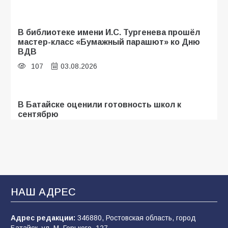
В библиотеке имени И.С. Тургенева прошёл
мастер-класс «Бумажный парашют» ко Дню
ВДВ
107
03.08.2026
В Батайске оценили готовность школ к
сентябрю
103
31.07.2026
Батайские школьники стали частью
образовательного кластера
НАШ АДРЕС
101
05.08.2026
Адрес редакции:
346880, Ростовская область, город