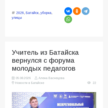
2026
,
Батайск
,
уборка
,
улицы
Учитель из Батайска
вернулся с форума
молодых педагогов
05.08.2026
Алена Васнецова
Новости в Батайске
22