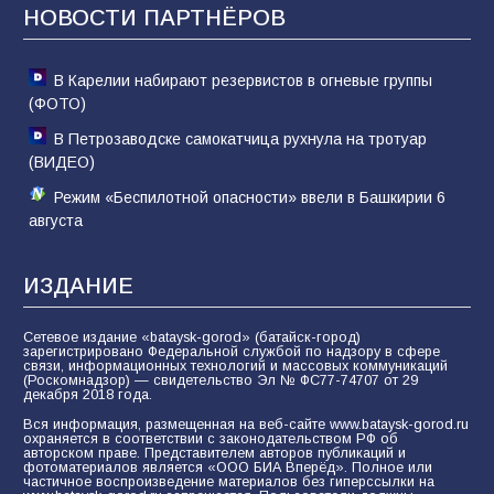
НОВОСТИ ПАРТНЁРОВ
80
02.08.2026
В Карелии набирают резервистов в огневые группы
(ФОТО)
В Петрозаводске самокатчица рухнула на тротуар
(ВИДЕО)
Режим «Беспилотной опасности» ввели в Башкирии 6
августа
ИЗДАНИЕ
Сетевое издание «bataysk-gorod» (батайск-город)
зарегистрировано Федеральной службой по надзору в сфере
связи, информационных технологий и массовых коммуникаций
(Роскомнадзор) — свидетельство Эл № ФС77-74707 от 29
декабря 2018 года.
Вся информация, размещенная на веб-сайте www.bataysk-gorod.ru
охраняется в соответствии с законодательством РФ об
авторском праве. Представителем авторов публикаций и
фотоматериалов является «ООО БИА Вперёд». Полное или
частичное воспроизведение материалов без гиперссылки на