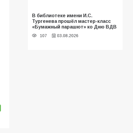
В библиотеке имени И.С.
Тургенева прошёл мастер-класс
«Бумажный парашют» ко Дню ВДВ
107
03.08.2026
«Мобилизация или набор?» Что на
самом деле происходит в армии
России в августе 2026 года
107
03.08.2026
В Батайске продолжаются
дорожные работы
104
04.08.2026