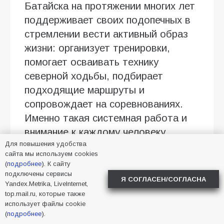
Батайска на протяжении многих лет
поддерживает своих подопечных в
стремлении вести активный образ
жизни: организует тренировки,
помогает осваивать технику
северной ходьбы, подбирает
подходящие маршруты и
сопровождает на соревнованиях.
Именно такая системная работа и
внимание к каждому человеку
Для повышения удобства
позволяют добиваться серьёзных
сайта мы используем cookies
спортивных успехов. И шесть
(
подробнее
). К сайту
медалей батайчан стали не только
подключены сервисы
Я СОГЛАСЕН/СОГЛАСНА
Yandex.Metrika, LiveInternet,
личным результатом каждого
top.mail.ru, которые также
спортсмена, но и общей победой
использует файлы cookie
(
подробнее
).
команды, тренеров и всех, кто