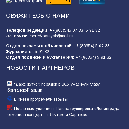
83
02.08.2026
СВЯЖИТЕСЬ С НАМИ
Батайчане вышли в финал Всероссийского
конкурса «Большая перемена»
Телефон редакции:
+7
(863)545-07-33,
5-91-32
Эл. почта:
vpered-bataysk@mail.ru
62
04.08.2026
Отдел рекламы и объявлений:
+7 (86354) 5-07-33
Журналисты:
5-91-32
Отдел подписки и бухгалтерия:
+7 (86354) 5-91-32
Командовал боем до последнего: герой
Евгений Остапенко
НОВОСТИ ПАРТНЁРОВ
61
05.08.2026
"Даже жутко": порядки в ВСУ ужаснули главу
британской армии
В Киеве прогремели взрывы
После выступления в Пскове группировка «Ленинград»
отменила концерты в Якутске и Саранске