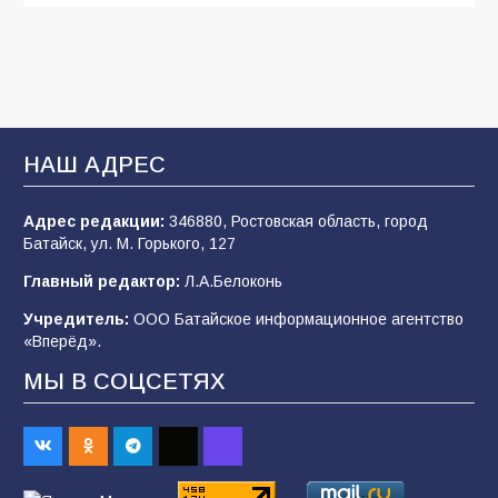
Будет ли мобилизация в России в 2026 году
после выборов: в Госдуме дали ответ
108
06.08.2026
В Батайске продолжаются дорожные работы
НАШ АДРЕС
107
04.08.2026
Адрес редакции:
346880, Ростовская область, город
Батайск, ул. М. Горького, 127
В детском саду № 35 дети освоили
Главный редактор:
Л.А.Белоконь
строительные профессии в ходе
спортивного праздника
Учредитель:
ООО Батайское информационное агентство
«Вперёд».
90
07.08.2026
МЫ В СОЦСЕТЯХ
«Слухами Москву не возьмёшь»: почему
заявления Киева о мобилизации — это
отчаяние, а не разведка