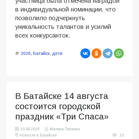
участница была отмечена наградой
в индивидуальной номинации, что
позволило подчеркнуть
уникальность талантов и усилий
всех конкурсанток.
2026
,
Батайск
,
дети
В Батайске 14 августа
состоится городской
праздник «Три Спаса»
10.08.2026
Малика Тапаева
Новости в Батайске
10