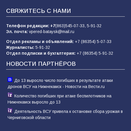
67
05.08.2026
СВЯЖИТЕСЬ С НАМИ
Телефон редакции:
+7
(863)545-07-33,
5-91-32
В библиотеке имени М.Ю. Лермонтова
Эл. почта:
vpered-bataysk@mail.ru
состоялось литературно-творческое
мероприятие для юных читателей «Читаем
Отдел рекламы и объявлений:
+7 (86354) 5-07-33
сказку, рисуем в красках»
65
07.08.2026
Журналисты:
5-91-32
Отдел подписки и бухгалтерия:
+7 (86354) 5-91-32
НОВОСТИ ПАРТНЁРОВ
До 13 выросло число погибших в результате атаки
дронов ВСУ на Нижнекамск - Новости на Вести.ru
Количество погибших при атаке беспилотников на
Нижнекамск выросло до 13
Деятельность ВСУ привела к остановке сбора урожая в
Черниговской области