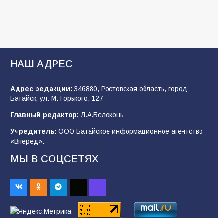
В детском саду № 35 дети освоили
строительные профессии в ходе
спортивного праздника
93
07.08.2026
НАШ АДРЕС
Адрес редакции:
346880, Ростовская область, город
Батайским спортсменам вручили награды
Батайск, ул. М. Горького, 127
77
08.08.2026
Главный редактор:
Л.А.Белоконь
Учредитель:
ООО Батайское информационное агентство
«Вперёд».
«Слухи — не указ»: почему разговоры о
мобилизации не имеют под собой оснований
МЫ В СОЦСЕТЯХ
68
07.08.2026
Командовал боем до последнего: герой
Евгений Остапенко