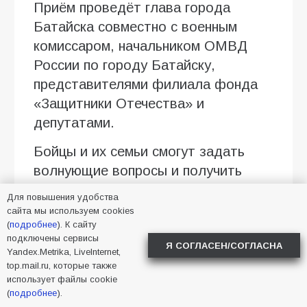
Приём проведёт глава города
Батайска совместно с военным
комиссаром, начальником ОМВД
России по городу Батайску,
представителями филиала фонда
«Защитники Отечества» и
депутатами.
Бойцы и их семьи смогут задать
волнующие вопросы и получить
необходимую помощь.
Для повышения удобства
сайта мы используем cookies
Предварительная запись
(
подробнее
). К сайту
обязательна.
подключены сервисы
Я СОГЛАСЕН/СОГЛАСНА
Yandex.Metrika, LiveInternet,
Запись ведётся до 13 августа, в
top.mail.ru, которые также
использует файлы cookie
будние дни, по номеру телефона +7
(
подробнее
).
(86354) 5-60-75 или лично в