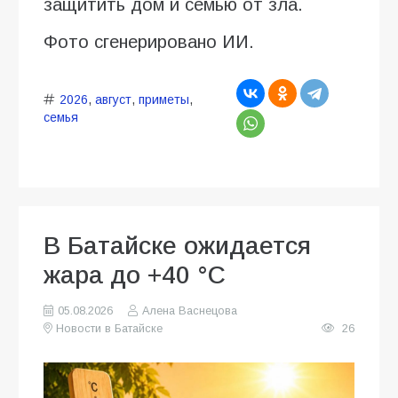
защитить дом и семью от зла.
Фото сгенерировано ИИ.
2026
,
август
,
приметы
,
семья
В Батайске ожидается
жара до +40 °C
05.08.2026
Алена Васнецова
Новости в Батайске
26