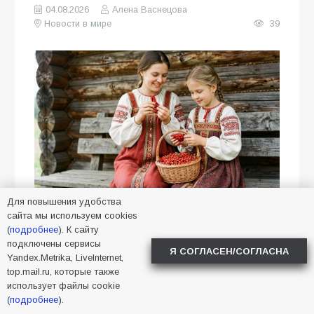
04.08.2026
Алена Васнецова
Новости в мире
39
Для повышения удобства
сайта мы используем cookies
В народном календаре 5 августа —
(
подробнее
). К сайту
день Трофима Бессонника. В эту
подключены сервисы
Я СОГЛАСЕН/СОГЛАСНА
дату люди верили, что высшие
Yandex.Metrika, LiveInternet,
top.mail.ru, которые также
силы посылают им вещие сны,
использует файлы cookie
которые нужно уметь толковать.
(
подробнее
).