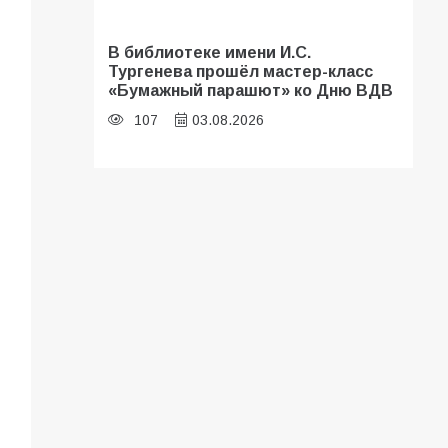
В библиотеке имени И.С.
Тургенева прошёл мастер-класс
«Бумажный парашют» ко Дню ВДВ
107
03.08.2026
«Мобилизация или набор?» Что на
самом деле происходит в армии
России в августе 2026 года
103
03.08.2026
В Батайске продолжаются
дорожные работы
100
04.08.2026