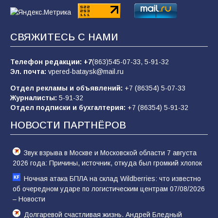
«Пургу нести — не поля переходить»: почему
СВЯЖИТЕСЬ С НАМИ
заявления о мобилизации — это
пропагандистский вброс
Телефон редакции:
+7
(863)545-07-33,
5-91-32
85
01.08.2026
Эл. почта:
vpered-bataysk@mail.ru
Отдел рекламы и объявлений:
+7 (86354) 5-07-33
Журналисты:
5-91-32
«Слухами Москву не возьмёшь»: почему
Отдел подписки и бухгалтерия:
+7 (86354) 5-91-32
заявления Киева о мобилизации — это
отчаяние, а не разведка
НОВОСТИ ПАРТНЁРОВ
81
02.08.2026
Звук взрыва в Москве и Московской области 7 августа
2026 года: Причины, источник, откуда был громкий хлопок
Ночная атака БПЛА на склад Wildberries: что известно
об очередном ударе по логистическим центрам 07/08/2026
– Новости
Долгаревой счастливая жизнь. Андрей Бледный