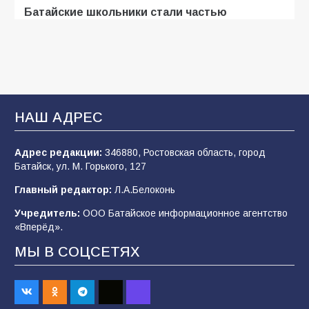
Батайские школьники стали частью
образовательного кластера
107
05.08.2026
«Мобилизация или набор?» Что на самом
деле происходит в армии России в августе
НАШ АДРЕС
2026 года
102
03.08.2026
Адрес редакции:
346880, Ростовская область, город
Батайск, ул. М. Горького, 127
Главный редактор:
Л.А.Белоконь
В Батайске продолжаются дорожные работы
Учредитель:
ООО Батайское информационное агентство
98
04.08.2026
«Вперёд».
МЫ В СОЦСЕТЯХ
Будет ли мобилизация в России в 2026 году
после выборов: в Госдуме дали ответ
90
06.08.2026