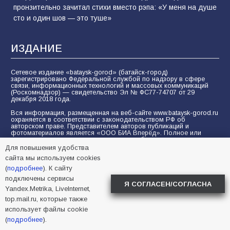
пронзительно зачитал стихи вместо рэпа: «У меня на душе
сто и один шов — это туше»
ИЗДАНИЕ
Сетевое издание «bataysk-gorod» (батайск-город)
зарегистрировано Федеральной службой по надзору в сфере
связи, информационных технологий и массовых коммуникаций
(Роскомнадзор) — свидетельство Эл № ФС77-74707 от 29
декабря 2018 года.
Вся информация, размещенная на веб-сайте www.bataysk-gorod.ru
охраняется в соответствии с законодательством РФ об
авторском праве. Представителем авторов публикаций и
фотоматериалов является «ООО БИА Вперёд». Полное или
частичное воспроизведение материалов без гиперссылки на
www.bataysk-gorod.ru запрещается. Пользователи должны
Для повышения удобства
соблюдать морально-этические нормы при отправке
сайта мы используем cookies
комментариев, вопросов, предложений и при общении на
форуме.
(
подробнее
). К сайту
подключены сервисы
Политика конфиденциальности и защиты информации
Я СОГЛАСЕН/СОГЛАСНА
Yandex.Metrika, LiveInternet,
Согласие на обработку персональных данных с помощью
top.mail.ru, которые также
сервисов Yandex.Metrika, LiveInternet, top.mail.ru
использует файлы cookie
© 2005-2026 БИА «ВПЕРЕД»
16+
(
подробнее
).