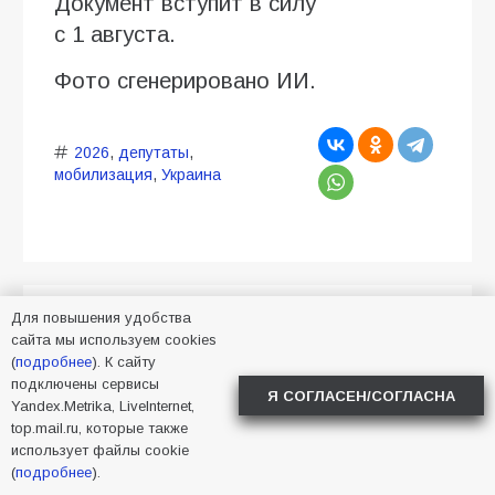
Документ вступит в силу
с 1 августа.
Фото сгенерировано ИИ.
2026
,
депутаты
,
мобилизация
,
Украина
Для повышения удобства
В Батайске пройдёт
сайта мы используем cookies
(
подробнее
). К сайту
расширенный приём
подключены сервисы
Я СОГЛАСЕН/СОГЛАСНА
участников СВО
Yandex.Metrika, LiveInternet,
top.mail.ru, которые также
использует файлы cookie
04.08.2026
Алена Васнецова
(
подробнее
).
Новости в Батайске
49