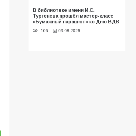
В библиотеке имени И.С.
Тургенева прошёл мастер-класс
«Бумажный парашют» ко Дню ВДВ
106
03.08.2026
В Батайске оценили готовность
школ к сентябрю
101
31.07.2026
В Батайске продолжаются
дорожные работы
95
04.08.2026
«Мобилизация или набор?» Что на
самом деле происходит в армии