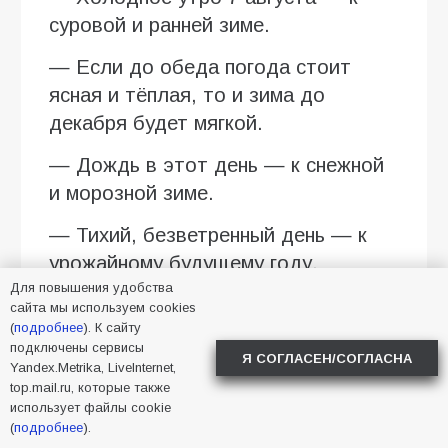
суровой и ранней зиме.
— Если до обеда погода стоит
ясная и тёплая, то и зима до
декабря будет мягкой.
— Дождь в этот день — к снежной
и морозной зиме.
— Тихий, безветренный день — к
урожайному будущему году.
Для повышения удобства
— Много желудей на дубу к
сайта мы используем cookies
(
подробнее
). К сайту
Анниному дню — к лютой зиме.
подключены сервисы
Я СОГЛАСЕН/СОГЛАСНА
Yandex.Metrika, LiveInternet,
— Если ласточки летают высоко —
top.mail.ru, которые также
к тёплой и сухой погоде, а если
использует файлы cookie
(
подробнее
).
низко — к дождю.