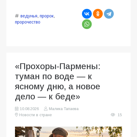
ведунья
,
пророк
,
пророчество
«Прохоры-Пармены:
туман по воде — к
ясному дню, а новое
дело — к беде»
10.08.2026
Малика Тапаева
Новости в стране
15