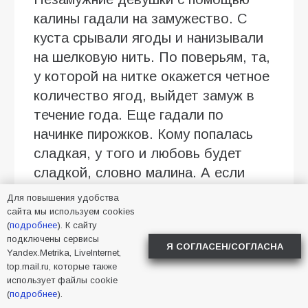
калины гадали на замужество. С
куста срывали ягоды и нанизывали
на шелковую нить. По поверьям, та,
у которой на нитке окажется четное
количество ягод, выйдет замуж в
течение года. Еще гадали по
начинке пирожков. Кому попалась
сладкая, у того и любовь будет
сладкой, словно малина. А если
горькая, с калиной, — то чувства
Для повышения удобства
будут безответными.
сайта мы используем cookies
(
подробнее
). К сайту
По народным поверьям, в Трофимов
подключены сервисы
Я СОГЛАСЕН/СОГЛАСНА
Yandex.Metrika, LiveInternet,
день хорошо играть свадьбы,
top.mail.ru, которые также
принимать гостей и начинать любые
использует файлы cookie
(
подробнее
).
дела — все они сложатся