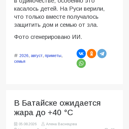
в одиночестве, особенно это
касалось детей. На Руси верили,
что только вместе получалось
защитить дом и семью от зла.
Фото сгенерировано ИИ.
2026
,
август
,
приметы
,
семья
В Батайске ожидается
жара до +40 °C
05.08.2026
Алена Васнецова