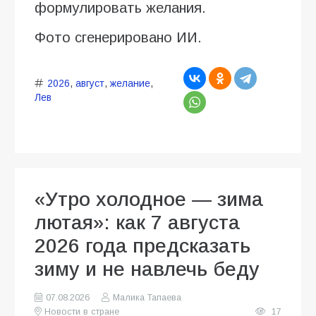
формулировать желания.
Фото сгенерировано ИИ.
2026
,
август
,
желание
,
Лев
«Утро холодное — зима
лютая»: как 7 августа
2026 года предсказать
зиму и не навлечь беду
07.08.2026
Малика Тапаева
Новости в стране
17