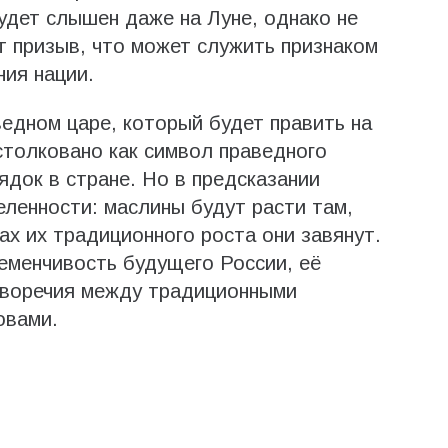
удет слышен даже на Луне, однако не
т призыв, что может служить признаком
ия нации.
ведном царе, который будет править на
толковано как символ праведного
ядок в стране. Но в предсказании
еленности: маслины будут расти там,
тах их традиционного роста они завянут.
еменчивость будущего России, её
тиворечия между традиционными
овами.