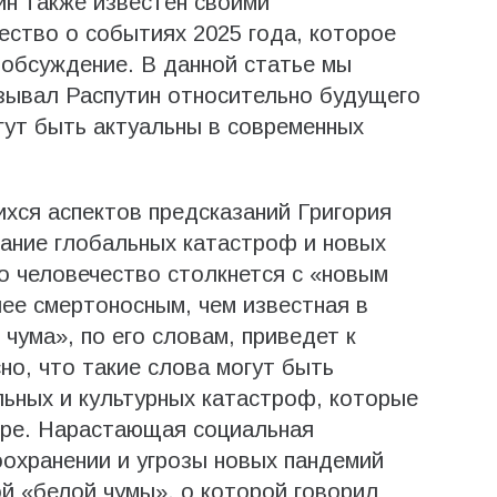
ин также известен своими
ество о событиях 2025 года, которое
обсуждение. В данной статье мы
зывал Распутин относительно будущего
огут быть актуальны в современных
хся аспектов предсказаний Григория
зание глобальных катастроф и новых
о человечество столкнется с «новым
ее смертоносным, чем известная в
чума», по его словам, приведет к
но, что такие слова могут быть
ьных и культурных катастроф, которые
ре. Нарастающая социальная
оохранении и угрозы новых пандемий
й «белой чумы», о которой говорил