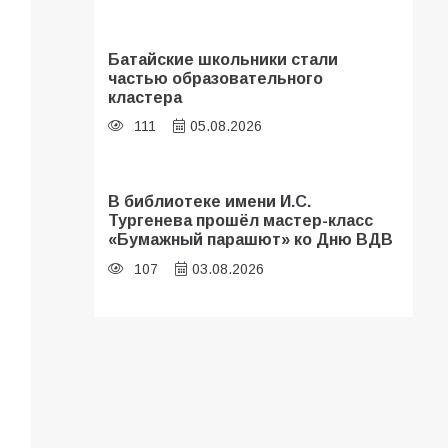
Батайские школьники стали
частью образовательного
кластера
111
05.08.2026
В библиотеке имени И.С.
Тургенева прошёл мастер-класс
«Бумажный парашют» ко Дню ВДВ
107
03.08.2026
«Мобилизация или набор?» Что на
самом деле происходит в армии
России в августе 2026 года
103
03.08.2026