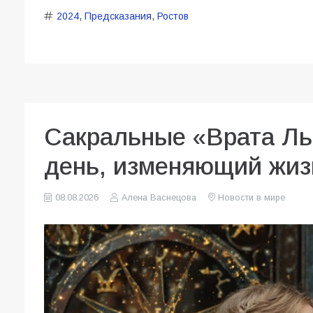
2024
,
Предсказания
,
Ростов
Сакральные «Врата Ль
день, изменяющий жиз
08.08.2026
Алена Васнецова
Новости в мире