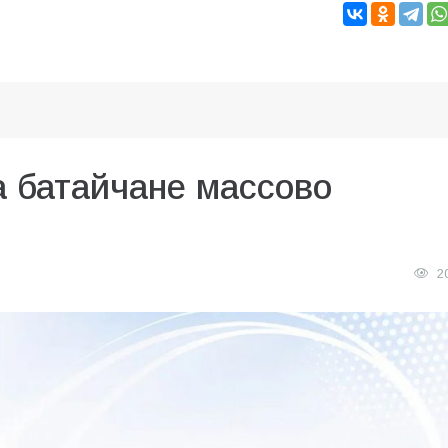
а батайчане массово
2