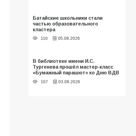
Батайские школьники стали
частью образовательного
кластера
110
05.08.2026
В библиотеке имени И.С.
Тургенева прошёл мастер-класс
«Бумажный парашют» ко Дню ВДВ
107
03.08.2026
«Мобилизация или набор?» Что на
самом деле происходит в армии
России в августе 2026 года
103
03.08.2026