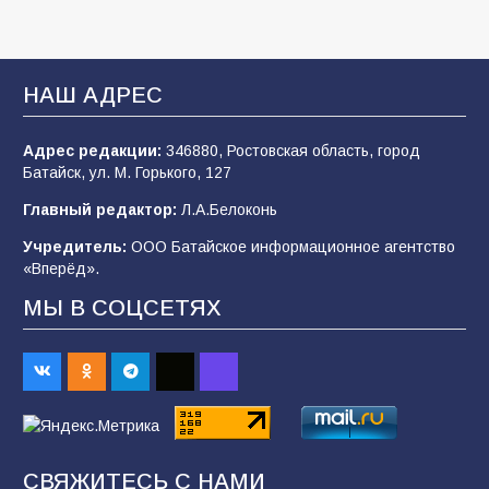
В детском саду № 35 дети освоили
строительные профессии в ходе
спортивного праздника
НАШ АДРЕС
92
07.08.2026
Адрес редакции:
346880, Ростовская область, город
Батайск, ул. М. Горького, 127
Батайск отмечает День строителя
Главный редактор:
Л.А.Белоконь
91
09.08.2026
Учредитель:
ООО Батайское информационное агентство
«Вперёд».
МЫ В СОЦСЕТЯХ
Батайским спортсменам вручили награды
74
08.08.2026
Командовал боем до последнего: герой
Евгений Остапенко
СВЯЖИТЕСЬ С НАМИ
65
05.08.2026