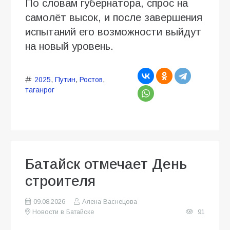
По словам губернатора, спрос на
самолёт высок, и после завершения
испытаний его возможности выйдут
на новый уровень.
2025
,
Путин
,
Ростов
,
таганрог
Батайск отмечает День
строителя
09.08.2026
Алена Васнецова
Новости в Батайске
91