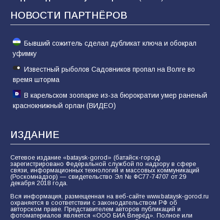
62
05.08.2026
НОВОСТИ ПАРТНЁРОВ
Бывший сожитель сделал дубликат ключа и обокрал
уфимку
Известный рыболов Садовников пропал на Волге во
время шторма
В карельском зоопарке из-за бюрократии умер раненый
краснокнижный орлан (ВИДЕО)
ИЗДАНИЕ
Сетевое издание «bataysk-gorod» (батайск-город)
зарегистрировано Федеральной службой по надзору в сфере
связи, информационных технологий и массовых коммуникаций
(Роскомнадзор) — свидетельство Эл № ФС77-74707 от 29
декабря 2018 года.
Вся информация, размещенная на веб-сайте www.bataysk-gorod.ru
охраняется в соответствии с законодательством РФ об
авторском праве. Представителем авторов публикаций и
фотоматериалов является «ООО БИА Вперёд». Полное или