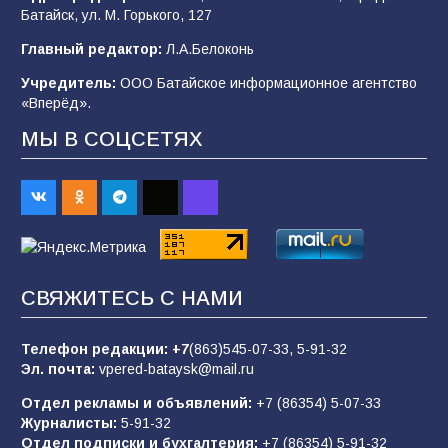
Батайск, ул. М. Горького, 127
В детском саду № 35 дети освоили
Главный редактор:
Л.А.Белоконь
строительные профессии в ходе
спортивного праздника
Учредитель:
ООО Батайское информационное агентство
«Вперёд».
91
07.08.2026
МЫ В СОЦСЕТЯХ
Батайским спортсменам вручили награды
68
08.08.2026
Батайчане вышли в финал Всероссийского
СВЯЖИТЕСЬ С НАМИ
конкурса «Большая перемена»
62
04.08.2026
Телефон редакции:
+7
(863)545-07-33,
5-91-32
Эл. почта:
vpered-bataysk@mail.ru
Отдел рекламы и объявлений:
+7 (86354) 5-07-33
Командовал боем до последнего: герой
Журналисты:
5-91-32
Евгений Остапенко
Отдел подписки и бухгалтерия:
+7 (86354) 5-91-32