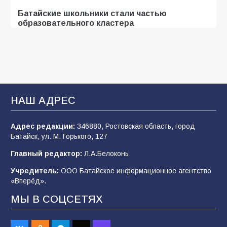
Батайские школьники стали частью
образовательного кластера
101
05.08.2026
В Батайске продолжаются дорожные работы
96
04.08.2026
НАШ АДРЕС
Адрес редакции:
346880, Ростовская область, город
«Мобилизация или набор?» Что на самом
Батайск, ул. М. Горького, 127
деле происходит в армии России в августе
2026 года
Главный редактор:
Л.А.Белоконь
95
03.08.2026
Учредитель:
ООО Батайское информационное агентство
«Вперёд».
МЫ В СОЦСЕТЯХ
«Пургу нести — не поля переходить»: почему
заявления о мобилизации — это
пропагандистский вброс