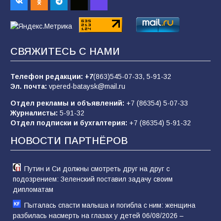
84
01.08.2026
«Слухами Москву не возьмёшь»: почему
СВЯЖИТЕСЬ С НАМИ
заявления Киева о мобилизации — это
отчаяние, а не разведка
Телефон редакции:
+7
(863)545-07-33,
5-91-32
80
02.08.2026
Эл. почта:
vpered-bataysk@mail.ru
Отдел рекламы и объявлений:
+7 (86354) 5-07-33
Журналисты:
5-91-32
В России ответили на заявления Зеленского о
Отдел подписки и бухгалтерия:
+7 (86354) 5-91-32
новой мобилизации
НОВОСТИ ПАРТНЁРОВ
74
31.07.2026
Путин и Си должны смотреть друг на друг с
подозрением: Зеленский поставил задачу своим
дипломатам
Пыталась спасти малыша и погибла с ним: женщина
разбилась насмерть на глазах у детей 06/08/2026 –