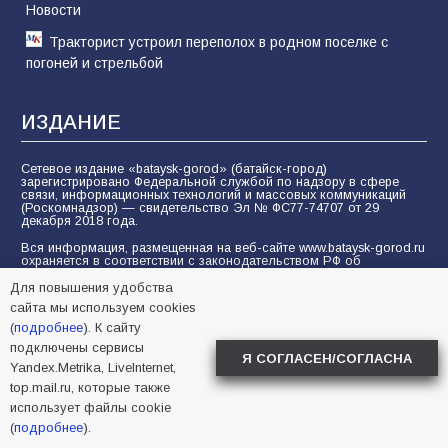
Новости
Тракторист устроил переполох в родном поселке с
погоней и стрельбой
ИЗДАНИЕ
Сетевое издание «bataysk-gorod» (батайск-город)
зарегистрировано Федеральной службой по надзору в сфере
связи, информационных технологий и массовых коммуникаций
(Роскомнадзор) — свидетельство Эл № ФС77-74707 от 29
декабря 2018 года.
Вся информация, размещенная на веб-сайте www.bataysk-gorod.ru
охраняется в соответствии с законодательством РФ об
авторском праве. Представителем авторов публикаций и
фотоматериалов является «ООО БИА Вперёд». Полное или
Для повышения удобства
частичное воспроизведение материалов без гиперссылки на
сайта мы используем cookies
www.bataysk-gorod.ru запрещается. Пользователи должны
соблюдать морально-этические нормы при отправке
(
подробнее
). К сайту
комментариев, вопросов, предложений и при общении на
подключены сервисы
форуме.
Я СОГЛАСЕН/СОГЛАСНА
Yandex.Metrika, LiveInternet,
Политика конфиденциальности и защиты информации
top.mail.ru, которые также
Согласие на обработку персональных данных с помощью
использует файлы cookie
сервисов Yandex.Metrika, LiveInternet, top.mail.ru
(
подробнее
).