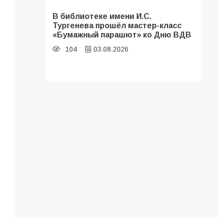
В библиотеке имени И.С.
Тургенева прошёл мастер-класс
«Бумажный парашют» ко Дню ВДВ
104
03.08.2026
В Батайске оценили готовность
школ к сентябрю
96
31.07.2026
В Батайске продолжаются
дорожные работы
93
04.08.2026
«Мобилизация или набор?» Что на
самом деле происходит в армии