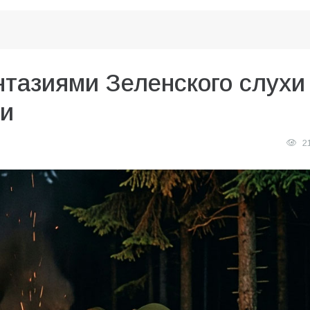
нтазиями Зеленского слухи
ии
2