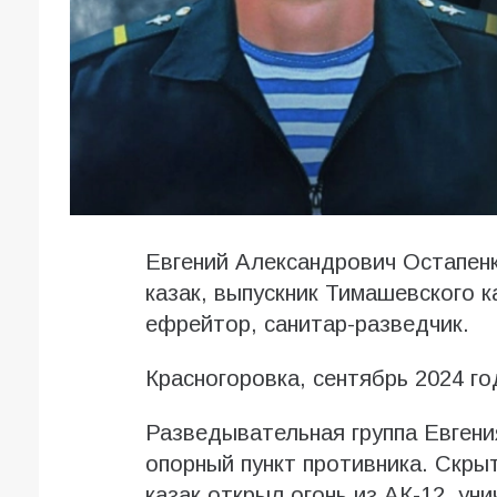
Евгений Александрович Остапенк
казак, выпускник Тимашевского к
ефрейтор, санитар-разведчик.
Красногоровка, сентябрь 2024 го
Разведывательная группа Евгени
опорный пункт противника. Скры
казак открыл огонь из АК-12, ун