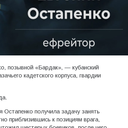
о, позывной «Бардак», — кубанский
азачьего кадетского корпуса, гвардии
да.
я Остапенко получила задачу занять
тно приблизившись к позициям врага,
ичтожил шестерых боевиков, после чего