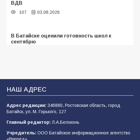
ВДВ
107
03.08.2026
В Батайске оценили готовность школ к
сентябрю
106
31.07.2026
Батайские школьники стали частью
образовательного кластера
НАШ АДРЕС
106
05.08.2026
Адрес редакции:
346880, Ростовская область, город
Батайск, ул. М. Горького, 127
«Мобилизация или набор?» Что на самом
деле происходит в армии России в августе
Главный редактор:
Л.А.Белоконь
2026 года
Учредитель:
ООО Батайское информационное агентство
101
03.08.2026
«Вперёд».