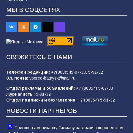
МЫ В СОЦСЕТЯХ
В Батайске продолжаются дорожные работы
98
04.08.2026
«Пургу нести — не поля переходить»: почему
заявления о мобилизации — это
СВЯЖИТЕСЬ С НАМИ
пропагандистский вброс
85
01.08.2026
Телефон редакции:
+7
(863)545-07-33,
5-91-32
Эл. почта:
vpered-bataysk@mail.ru
Отдел рекламы и объявлений:
+7 (86354) 5-07-33
«Слухами Москву не возьмёшь»: почему
Журналисты:
5-91-32
заявления Киева о мобилизации — это
Отдел подписки и бухгалтерия:
+7 (86354) 5-91-32
отчаяние, а не разведка
НОВОСТИ ПАРТНЁРОВ
81
02.08.2026
Приговор американцу Гилману за драки в воронежском