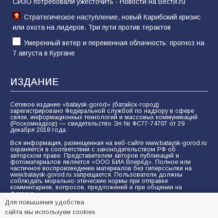
СИЗО потребовали ужесточить - Новости на Вести.ru
Стратегическое наступление, новый Карибский кризис
или охота на лидеров. Три пути против терактов
Умеренный ветер и переменная облачность: прогноз на
7 августа в Кургане
ИЗДАНИЕ
Сетевое издание «bataysk-gorod» (батайск-город)
зарегистрировано Федеральной службой по надзору в сфере
связи, информационных технологий и массовых коммуникаций
(Роскомнадзор) — свидетельство Эл № ФС77-74707 от 29
декабря 2018 года.
Вся информация, размещенная на веб-сайте www.bataysk-gorod.ru
охраняется в соответствии с законодательством РФ об
авторском праве. Представителем авторов публикаций и
фотоматериалов является «ООО БИА Вперёд». Полное или
частичное воспроизведение материалов без гиперссылки на
www.bataysk-gorod.ru запрещается. Пользователи должны
соблюдать морально-этические нормы при отправке
комментариев, вопросов, предложений и при общении на
форуме.
Для повышения удобства
Политика конфиденциальности и защиты информации
сайта мы используем cookies