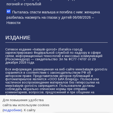
погоней и стрельбой
Пыталась спасти малыша и погибла с ним: женщина
разбилась насмерть на глазах у детей 06/08/2026 –
Новости
ИЗДАНИЕ
Сетевое издание «bataysk-gorod» (батайск-город)
зарегистрировано Федеральной службой по надзору в сфере
связи, информационных технологий и массовых коммуникаций
(Роскомнадзор) — свидетельство Эл № ФС77-74707 от 29
декабря 2018 года.
Вся информация, размещенная на веб-сайте www.bataysk-gorod.ru
охраняется в соответствии с законодательством РФ об
авторском праве. Представителем авторов публикаций и
фотоматериалов является «ООО БИА Вперёд». Полное или
частичное воспроизведение материалов без гиперссылки на
www.bataysk-gorod.ru запрещается. Пользователи должны
соблюдать морально-этические нормы при отправке
комментариев, вопросов, предложений и при общении на
форуме.
Для повышения удобства
Политика конфиденциальности и защиты информации
сайта мы используем cookies
Согласие на обработку персональных данных с помощью
(
подробнее
). К сайту
сервисов Yandex.Metrika, LiveInternet, top.mail.ru