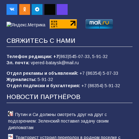
пропагандистский вброс
84
01.08.2026
«Слухами Москву не возьмёшь»: почему
СВЯЖИТЕСЬ С НАМИ
заявления Киева о мобилизации — это
отчаяние, а не разведка
Телефон редакции:
+7
(863)545-07-33,
5-91-32
80
02.08.2026
Эл. почта:
vpered-bataysk@mail.ru
Отдел рекламы и объявлений:
+7 (86354) 5-07-33
Журналисты:
5-91-32
В России ответили на заявления Зеленского о
Отдел подписки и бухгалтерия:
+7 (86354) 5-91-32
новой мобилизации
НОВОСТИ ПАРТНЁРОВ
74
31.07.2026
Путин и Си должны смотреть друг на друг с
подозрением: Зеленский поставил задачу своим
дипломатам
Тракторист устроил переполох в родном поселке с