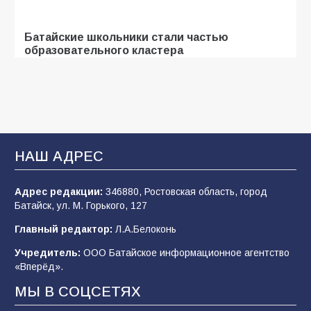
Батайские школьники стали частью
образовательного кластера
101
05.08.2026
В Батайске продолжаются дорожные работы
96
04.08.2026
НАШ АДРЕС
Адрес редакции:
346880, Ростовская область, город
«Мобилизация или набор?» Что на самом
Батайск, ул. М. Горького, 127
деле происходит в армии России в августе
2026 года
Главный редактор:
Л.А.Белоконь
96
03.08.2026
Учредитель:
ООО Батайское информационное агентство
«Вперёд».
МЫ В СОЦСЕТЯХ
«Пургу нести — не поля переходить»: почему
заявления о мобилизации — это