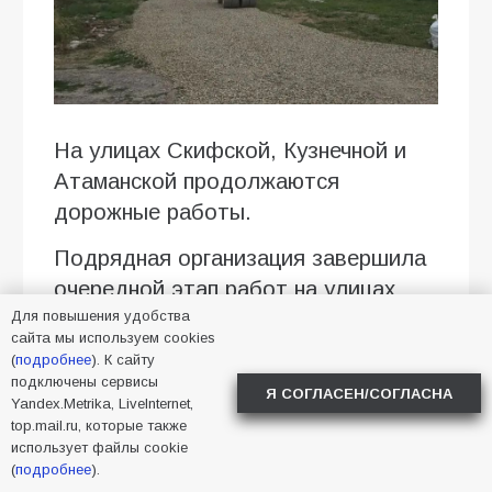
На улицах Скифской, Кузнечной и
Атаманской продолжаются
дорожные работы.
Подрядная организация завершила
очередной этап работ на улицах
Для повышения удобства
Скифской, Кузнечной и Атаманской.
сайта мы используем cookies
(
подробнее
). К сайту
Специалисты выполнили
подключены сервисы
грейдирование, подсыпку щебня и
Я СОГЛАСЕН/СОГЛАСНА
Yandex.Metrika, LiveInternet,
уплотнение дорожного покрытия
top.mail.ru, которые также
использует файлы cookie
катком. Такие работы помогают
(
подробнее
).
выровнять проезжую часть,