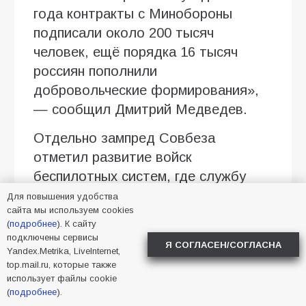
года контракты с Минобороны
подписали около 200 тысяч
человек, ещё порядка 16 тысяч
россиян пополнили
добровольческие формирования»,
— сообщил Дмитрий Медведев.
Отдельно зампред Совбеза
отметил развитие войск
беспилотных систем, где службу
начали около 40 тысяч
Для повышения удобства
сайта мы используем cookies
военнослужащих. По его словам,
(
подробнее
). К сайту
существующие темпы набора
подключены сервисы
Я СОГЛАСЕН/СОГЛАСНА
позволяют решать поставленные
Yandex.Metrika, LiveInternet,
top.mail.ru, которые также
задачи без проведения
использует файлы cookie
дополнительных мобилизационных
(
подробнее
).